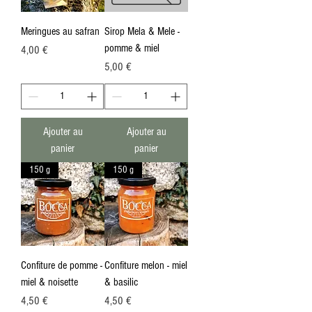
Meringues au safran
Sirop Mela & Mele -
pomme & miel
Prix
4,00 €
Prix
5,00 €
Ajouter au
Ajouter au
panier
panier
150 g
150 g
Confiture de pomme -
Confiture melon - miel
miel & noisette
& basilic
Prix
Prix
4,50 €
4,50 €