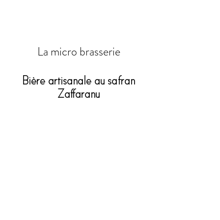
La micro brasserie
Bière artisanale au safran
Zaffaranu
Le safran offre à cette bière légère de
type « Pale Ale » un parfum floral et
épicé, une belle couleur cuivrée et
une douce pointe d’amertume
Alc. : 6%
La production est réalisée à façon par
la brasserie bastiaise
A MALCELLA
.