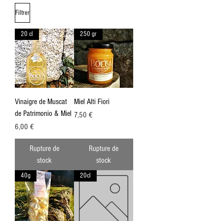
Filtrer
20 cl
250 gr
Vinaigre de Muscat
Miel Alti Fiori
de Patrimonio & Miel
Prix
7,50 €
Prix
6,00 €
Rupture de
Rupture de
stock
stock
40g
20cl