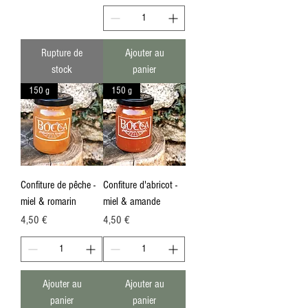
Rupture de
Ajouter au
stock
panier
150 g
150 g
Confiture de pêche -
Confiture d'abricot -
miel & romarin
miel & amande
Prix
Prix
4,50 €
4,50 €
Ajouter au
Ajouter au
panier
panier