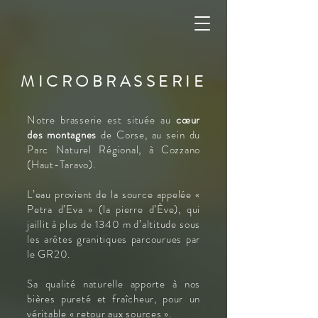
MICROBRASSERIE
Notre brasserie est située au
cœur
des montagnes
de Corse, au sein du
Parc Naturel Régional, à Cozzano
(Haut-Taravo).
L’eau provient de la source appelée «
Petra d’Eva » (la pierre d’Ève), qui
jaillit à plus de 1340 m d’altitude sous
les arêtes granitiques parcourues par
le GR20.
Sa qualité naturelle apporte à nos
bières pureté et fraîcheur, pour un
véritable « retour aux sources ».