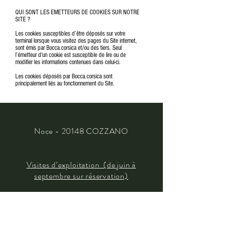
QUI SONT LES EMETTEURS DE COOKIES SUR NOTRE
SITE ?
Les cookies susceptibles d’être déposés sur votre
terminal lorsque vous visitez des pages du Site internet,
sont émis par Bocca.corsica et/ou des tiers. Seul
l’émetteur d'un cookie est susceptible de lire ou de
modifier les informations contenues dans celui-ci.
Les cookies déposés par Bocca.corsica sont
principalement liés au fonctionnement du Site.
Noce - 20148 COZZANO
Visites d’exploitation (de juin à
septembre sur réservation)