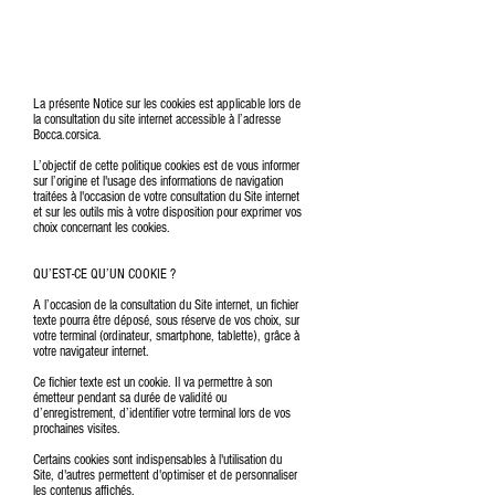
La présente Notice sur les cookies est applicable lors de
la consultation du site internet accessible à l’adresse
Bocca.corsica.
L’objectif de cette politique cookies est de vous informer
sur l’origine et l'usage des informations de navigation
traitées à l'occasion de votre consultation du Site internet
et sur les outils mis à votre disposition pour exprimer vos
choix concernant les cookies.
QU’EST-CE QU’UN COOKIE ?
A l’occasion de la consultation du Site internet, un fichier
texte pourra être déposé, sous réserve de vos choix, sur
votre terminal (ordinateur, smartphone, tablette), grâce à
votre navigateur internet.
Ce fichier texte est un cookie. Il va permettre à son
émetteur pendant sa durée de validité ou
d’enregistrement, d’identifier votre terminal lors de vos
prochaines visites.
Certains cookies sont indispensables à l'utilisation du
Site, d'autres permettent d'optimiser et de personnaliser
les contenus affichés.